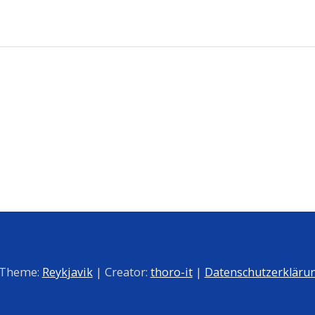
 Theme:
Reykjavik
| Creator:
thoro-it
|
Datenschutzerkläru