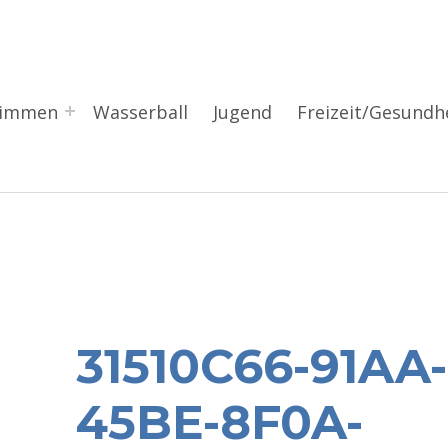
wimmen
Wasserball
Jugend
Freizeit/Gesundh
31510C66-91AA-
45BE-8F0A-