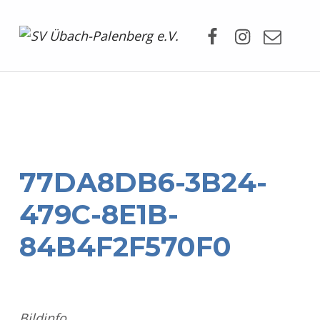
Facebook
Instagram
Mail
SV Übach-Palenberg e.V.
DEIN SCHWIMMVEREIN.
77DA8DB6-3B24-
479C-8E1B-
84B4F2F570F0
Bildinfo