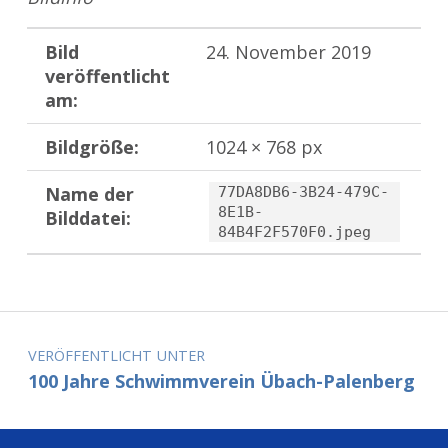
Bild
24. November 2019
veröffentlicht
am:
Bildgröße:
1024 × 768 px
Name der
77DA8DB6-3B24-479C-
8E1B-
Bilddatei:
84B4F2F570F0.jpeg
Zurück zur Hauptnavigation springen
Beitragsnavigation
VERÖFFENTLICHT UNTER
100 Jahre Schwimmverein Übach-Palenberg