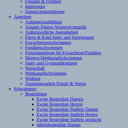
Freunde & Förderer
Impressum
Datenschutzerklärung
Angebote
Anfängerausbildung
Aquatic-Fitness-Wassergymnastik
Außersportliche Jugendarbeit
Eltern & Kind Spiel- und Sportgruppe
Erwachsenenschwimmen
Familienschwimmen
Freizeitangebote für Erwachsene/Familien
Masters-Wettkampfschwimmen
Spiel- und Gymnastikgruppe
Wasserball
Wettkampfschwimmen
Walking
Zusammenarbeit Schule & Verein
Schwimmen
Bestenlisten
Ewige Bestenliste Damen
Ewige Bestenliste Herren
Ewige Bestenliste Staffeln Damen
Ewige Bestenliste Staffeln Herren
Ewige Bestenliste Staffeln gemischt
Jahresbestenliste Damen