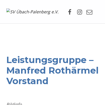
Facebook
Instagram
Mail
SV Übach-Palenberg e.V.
DEIN SCHWIMMVEREIN.
Leistungsgruppe –
Manfred Rothärmel
Vorstand
Bildinfo