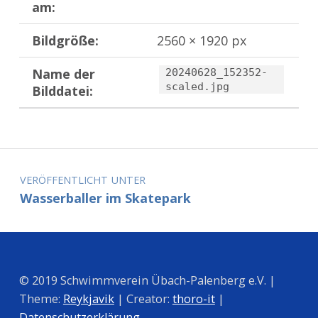
am:
Bildgröße:
2560 × 1920 px
Name der
20240628_152352-
scaled.jpg
Bilddatei:
Zurück zur Hauptnavigation springen
Beitragsnavigation
VERÖFFENTLICHT UNTER
Wasserballer im Skatepark
© 2019 Schwimmverein Übach-Palenberg e.V. |
Theme:
Reykjavik
| Creator:
thoro-it
|
Datenschutzerklärung