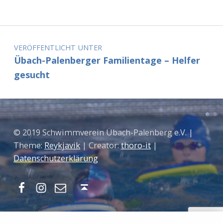
Beitragsnavigation
VERÖFFENTLICHT UNTER
Übach-Palenberger Familientage – Helfer
gesucht
© 2019 Schwimmverein Übach-Palenberg e.V. |
Theme:
Reykjavik
| Creator:
thoro-it
|
Datenschutzerklärung
Facebook
Instagram
Mail
Nach oben ↑