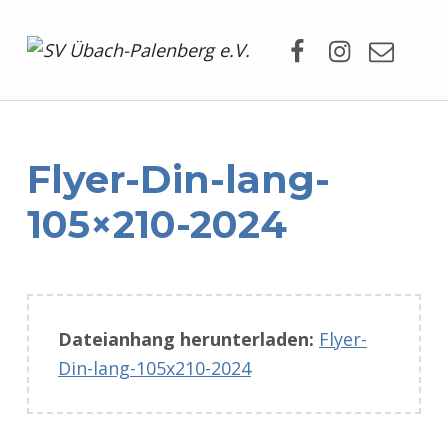
Facebook
Instagram
Mail
SV Übach-Palenberg e.V.
DEIN SCHWIMMVEREIN.
Flyer-Din-lang-
105×210-2024
Dateianhang herunterladen:
Flyer-
Din-lang-105x210-2024
Zurück zur Hauptnavigation springen