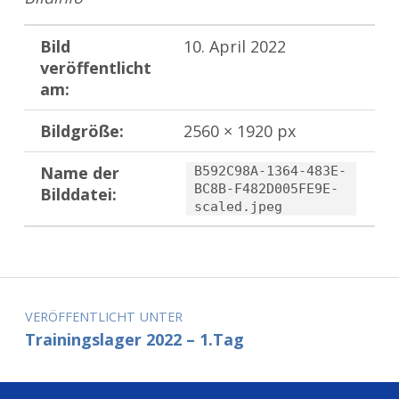
Bild
10. April 2022
veröffentlicht
am:
Bildgröße:
2560 × 1920 px
Name der
B592C98A-1364-483E-
BC8B-F482D005FE9E-
Bilddatei:
scaled.jpeg
Zurück zur Hauptnavigation springen
Beitragsnavigation
VERÖFFENTLICHT UNTER
Trainingslager 2022 – 1.Tag