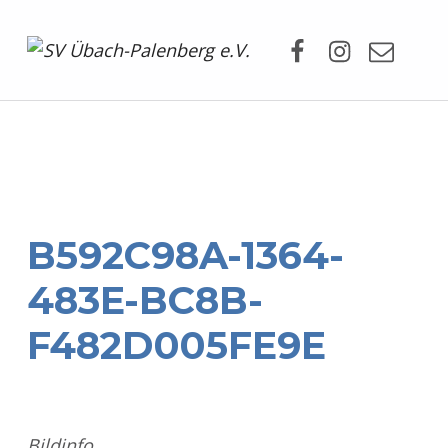
Facebook
Instagram
Mail
SV Übach-Palenberg e.V.
DEIN SCHWIMMVEREIN.
B592C98A-1364-
483E-BC8B-
F482D005FE9E
Bildinfo