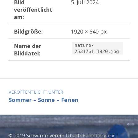
Bild
5. Juli 2024
veröffentlicht
am:
Bildgröße:
1920 × 640 px
Name der
nature-
2531761_1920.jpg
Bilddatei:
Zurück zur Hauptnavigation springen
Beitragsnavigation
VERÖFFENTLICHT UNTER
Sommer – Sonne – Ferien
© 2019 Schwimmverein Übach-Palenberg e.V. |