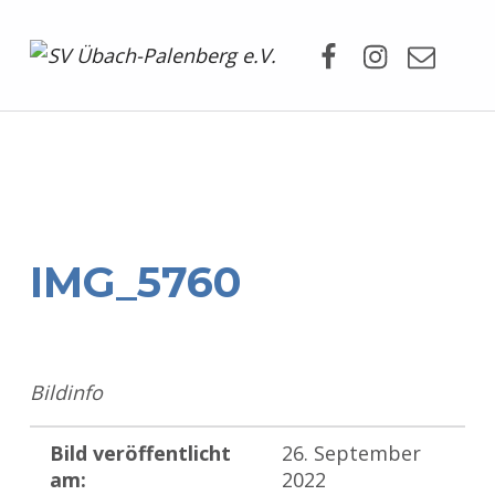
Facebook
Instagram
Mail
SV Übach-Palenberg e.V.
DEIN SCHWIMMVEREIN.
IMG_5760
Bildinfo
Bild veröffentlicht
26. September
am:
2022