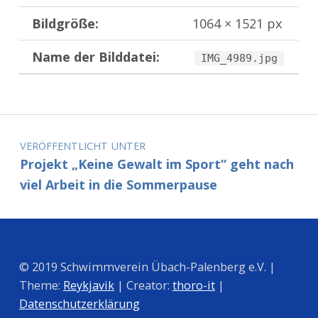
Bildgröße:
1064 × 1521 px
Name der Bilddatei:
IMG_4989.jpg
Zurück zur Hauptnavigation springen
Beitragsnavigation
VERÖFFENTLICHT UNTER
Projekt „Keine Gewalt im Sport“ geht nach
viel Arbeit in die Sommerpause
© 2019 Schwimmverein Übach-Palenberg e.V. |
Theme:
Reykjavik
| Creator:
thoro-it
|
Datenschutzerklärung