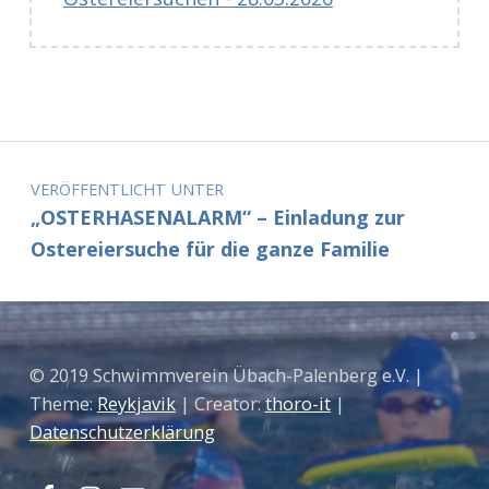
Zurück zur Hauptnavigation springen
Beitragsnavigation
VERÖFFENTLICHT UNTER
„OSTERHASENALARM“ – Einladung zur
Ostereiersuche für die ganze Familie
© 2019 Schwimmverein Übach-Palenberg e.V. |
Theme:
Reykjavik
| Creator:
thoro-it
|
Datenschutzerklärung
Facebook
Instagram
Mail
Nach oben ↑