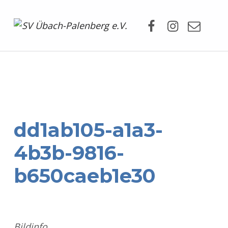
Facebook
Instagram
Mail
SV Übach-Palenberg e.V.
DEIN SCHWIMMVEREIN.
dd1ab105-a1a3-
4b3b-9816-
b650caeb1e30
Bildinfo