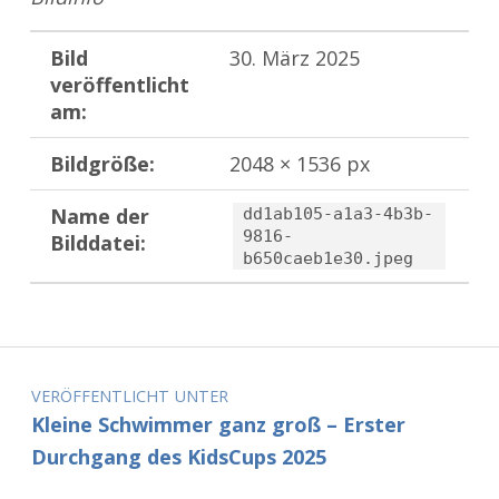
Bild
30. März 2025
veröffentlicht
am:
Bildgröße:
2048 × 1536 px
Name der
dd1ab105-a1a3-4b3b-
9816-
Bilddatei:
b650caeb1e30.jpeg
Zurück zur Hauptnavigation springen
Beitragsnavigation
VERÖFFENTLICHT UNTER
Kleine Schwimmer ganz groß – Erster
Durchgang des KidsCups 2025