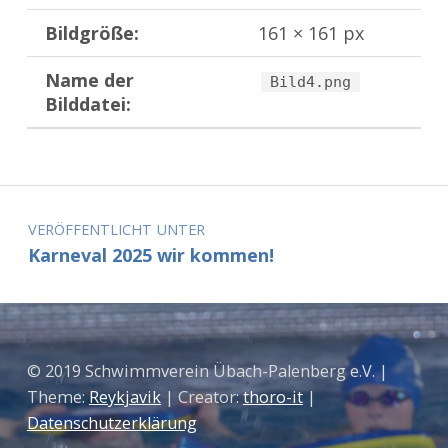
Bildgröße:
161 × 161 px
Name der
Bild4.png
Bilddatei:
Zurück zur Hauptnavigation springen
Beitragsnavigation
VERÖFFENTLICHT UNTER
Karneval 2025 wir kommen!
© 2019 Schwimmverein Übach-Palenberg e.V. |
Theme:
Reykjavik
| Creator:
thoro-it
|
Datenschutzerklärung