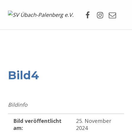
Facebook
Instagram
Mail
SV Übach-Palenberg e.V.
DEIN SCHWIMMVEREIN.
Bild4
Bildinfo
Bild veröffentlicht
25. November
am:
2024