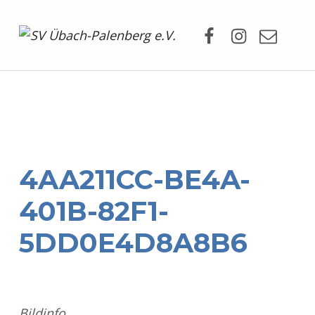
Facebook
Instagram
Mail
SV Übach-Palenberg e.V.
DEIN SCHWIMMVEREIN.
4AA211CC-BE4A-
401B-82F1-
5DD0E4D8A8B6
Bildinfo