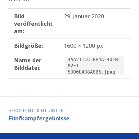
Bild
29. Januar 2020
veröffentlicht
am:
Bildgröße:
1600 × 1200 px
Name der
4AA211CC-BE4A-401B-
82F1-
Bilddatei:
5DD0E4D8A8B6.jpeg
Zurück zur Hauptnavigation springen
Beitragsnavigation
VERÖFFENTLICHT UNTER
Fünfkampfergebnisse