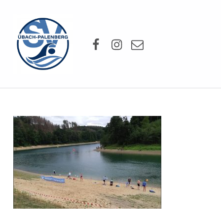
SV Übach-Palenberg e.V.
Facebook
Instagram
Mail
DEIN SCHWIMMVEREIN.