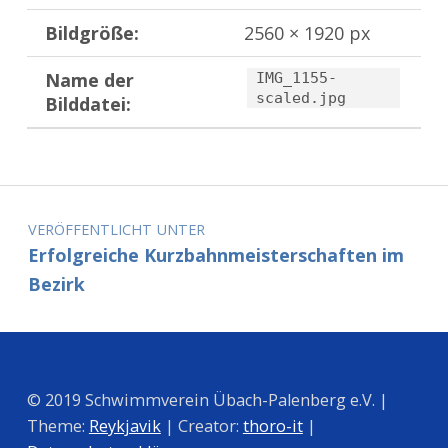
Bildgröße:
2560 × 1920 px
Name der
IMG_1155-
scaled.jpg
Bilddatei:
Zurück zur Hauptnavigation springen
Beitragsnavigation
VERÖFFENTLICHT UNTER
Erfolgreiche Kurzbahnmeisterschaften im
Bezirk
© 2019 Schwimmverein Übach-Palenberg e.V. |
Theme:
Reykjavik
| Creator:
thoro-it
|