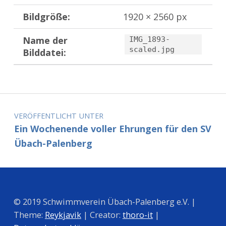
Bildgröße:
1920 × 2560 px
Name der
IMG_1893-
scaled.jpg
Bilddatei:
Zurück zur Hauptnavigation springen
Beitragsnavigation
VERÖFFENTLICHT UNTER
Ein Wochenende voller Ehrungen für den SV
Übach-Palenberg
© 2019 Schwimmverein Übach-Palenberg e.V. |
Theme:
Reykjavik
| Creator:
thoro-it
|