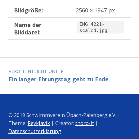
Bildgröße:
2560 × 1947 px
Name der
IMG_4221-
scaled.jpg
Bilddatei:
Zurück zur Hauptnavigation springen
Beitragsnavigation
VERÖFFENTLICHT UNTER
Ein langer Ehrungstag geht zu Ende
© 2019 Schwimmverein Übach-Palenberg e.V. |
Theme:
Reykjavik
| Creator:
thoro-it
|
Datenschutzerklärung