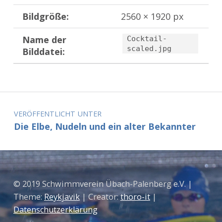
Bildgröße:
2560 × 1920 px
Name der
Cocktail-
scaled.jpg
Bilddatei:
Zurück zur Hauptnavigation springen
Beitragsnavigation
VERÖFFENTLICHT UNTER
Die Elbe, Nudeln und ein alter Bekannter
© 2019 Schwimmverein Übach-Palenberg e.V. |
Theme:
Reykjavik
| Creator:
thoro-it
|
Datenschutzerklärung