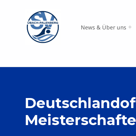
SV Übach-Palenberg e.V.
DEIN SCHWIMMVEREIN.
News & Über uns
Deutschlandof
Meisterschaft