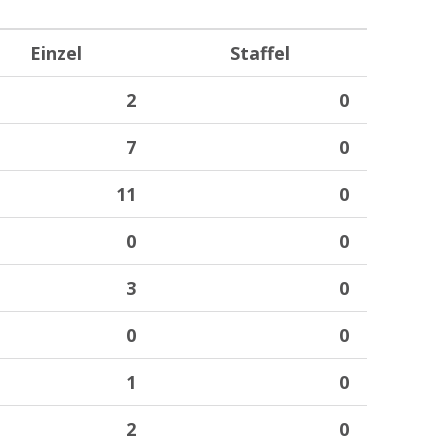
Einzel
Staffel
2
0
7
0
11
0
0
0
3
0
0
0
1
0
2
0