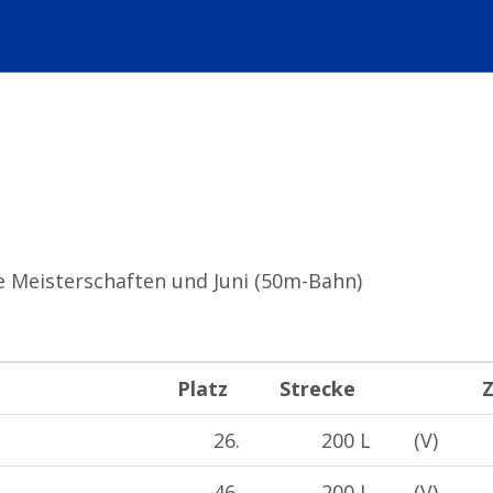
 Meisterschaften und Juni (50m-Bahn)
Platz
Strecke
Z
26.
200 L
(V)
46.
200 L
(V)