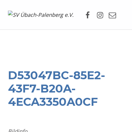
Facebook
Instagram
Mail
SV Übach-Palenberg e.V.
DEIN SCHWIMMVEREIN.
D53047BC-85E2-
43F7-B20A-
4ECA3350A0CF
Bildinfo