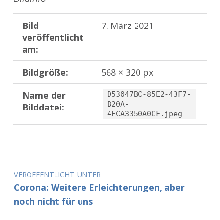
Bild
7. März 2021
veröffentlicht
am:
Bildgröße:
568 × 320 px
Name der
D53047BC-85E2-43F7-
B20A-
Bilddatei:
4ECA3350A0CF.jpeg
Zurück zur Hauptnavigation springen
Beitragsnavigation
VERÖFFENTLICHT UNTER
Corona: Weitere Erleichterungen, aber
noch nicht für uns