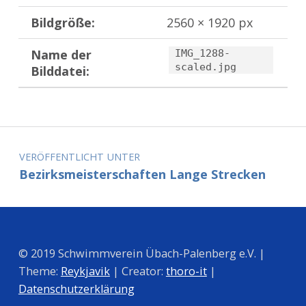
Bildgröße:
2560 × 1920 px
Name der
IMG_1288-
scaled.jpg
Bilddatei:
Zurück zur Hauptnavigation springen
Beitragsnavigation
VERÖFFENTLICHT UNTER
Bezirksmeisterschaften Lange Strecken
© 2019 Schwimmverein Übach-Palenberg e.V. |
Theme:
Reykjavik
| Creator:
thoro-it
|
Datenschutzerklärung