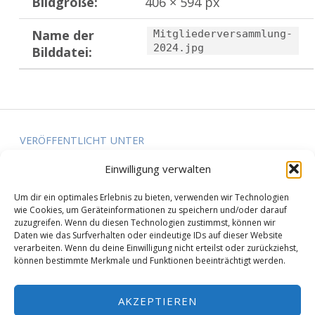
Bildgröße:
406 × 594 px
Name der
Mitgliederversammlung-
2024.jpg
Bilddatei:
Zurück zur Hauptnavigation springen
Beitragsnavigation
VERÖFFENTLICHT UNTER
Berichtsheft zur Mitgliederversammlung
Einwilligung verwalten
2024
Um dir ein optimales Erlebnis zu bieten, verwenden wir Technologien
wie Cookies, um Geräteinformationen zu speichern und/oder darauf
zuzugreifen. Wenn du diesen Technologien zustimmst, können wir
Daten wie das Surfverhalten oder eindeutige IDs auf dieser Website
verarbeiten. Wenn du deine Einwilligung nicht erteilst oder zurückziehst,
© 2019 Schwimmverein Übach-Palenberg e.V. |
können bestimmte Merkmale und Funktionen beeinträchtigt werden.
Theme:
Reykjavik
| Creator:
thoro-it
|
Datenschutzerklärung
AKZEPTIEREN