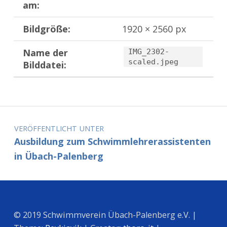
am:
Bildgröße:
1920 × 2560 px
Name der
IMG_2302-
scaled.jpeg
Bilddatei:
Zurück zur Hauptnavigation springen
Beitragsnavigation
VERÖFFENTLICHT UNTER
Ausbildung zum Schwimmlehrerassistenten
in Übach-Palenberg
© 2019 Schwimmverein Übach-Palenberg e.V. |