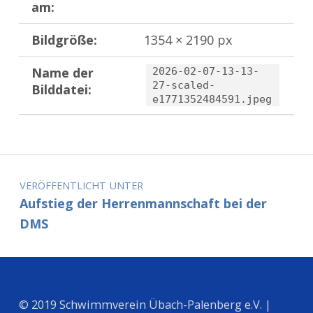
am:
Bildgröße:
1354 × 2190 px
Name der
2026-02-07-13-13-
27-scaled-
Bilddatei:
e1771352484591.jpeg
Zurück zur Hauptnavigation springen
Beitragsnavigation
VERÖFFENTLICHT UNTER
Aufstieg der Herrenmannschaft bei der
DMS
© 2019 Schwimmverein Übach-Palenberg e.V. |