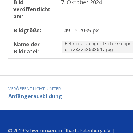
Bild
7. Oktober 2024
veröffentlicht
am:
Bildgröße:
1491 × 2035 px
Name der
Rebecca_Jungnitsch_Gruppe
e1728325800804.jpg
Bilddatei:
Zurück zur Hauptnavigation springen
Beitragsnavigation
VERÖFFENTLICHT UNTER
Anfängerausbildung
© 2019 Schwimmverein Übach-Palenberg e.V. |