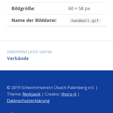
Bildgröße:
60 × 58 px
Name der Bilddatei:
handball.gif
Zurück zur Hauptnavigation springen
Beitragsnavigation
VERÖFFENTLICHT UNTER
Verbände
© 2019 Schwimmverein Übach-Palenberg e.V. |
Theme:
Reykjavik
| Creator:
thoro-it
|
Datenschutzerklärung
Facebook
Instagram
Mail
Nach oben ↑