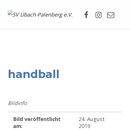
Facebook
Instagram
Mail
SV Übach-Palenberg e.V.
DEIN SCHWIMMVEREIN.
handball
Bildinfo
Bild veröffentlicht
24. August
am:
2019