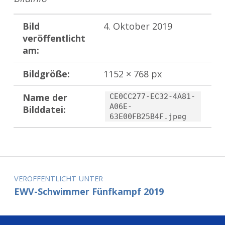
Bild
4. Oktober 2019
veröffentlicht
am:
Bildgröße:
1152 × 768 px
Name der
CE0CC277-EC32-4A81-
A06E-
Bilddatei:
63E00FB25B4F.jpeg
Zurück zur Hauptnavigation springen
Beitragsnavigation
VERÖFFENTLICHT UNTER
EWV-Schwimmer Fünfkampf 2019