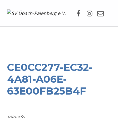
Facebook
Instagram
Mail
SV Übach-Palenberg e.V.
DEIN SCHWIMMVEREIN.
CE0CC277-EC32-
4A81-A06E-
63E00FB25B4F
Bildinfo