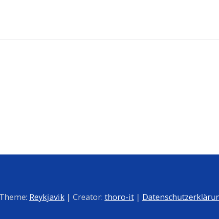
 Theme:
Reykjavik
| Creator:
thoro-it
|
Datenschutzerkläru