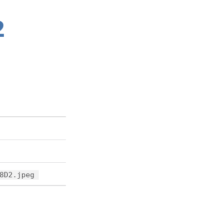
2
8D2.jpeg