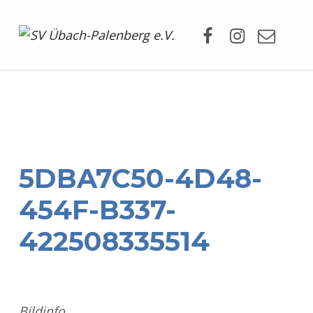
Facebook
Instagram
Mail
SV Übach-Palenberg e.V.
DEIN SCHWIMMVEREIN.
5DBA7C50-4D48-
454F-B337-
422508335514
Bildinfo