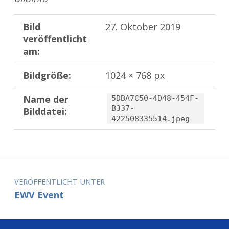
Bild
27. Oktober 2019
veröffentlicht
am:
Bildgröße:
1024 × 768 px
Name der
5DBA7C50-4D48-454F-
B337-
Bilddatei:
422508335514.jpeg
Zurück zur Hauptnavigation springen
Beitragsnavigation
VERÖFFENTLICHT UNTER
EWV Event