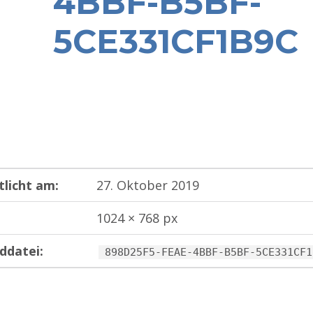
4BBF-B5BF-
5CE331CF1B9C
tlicht am:
27. Oktober 2019
1024 × 768 px
ddatei:
898D25F5-FEAE-4BBF-B5BF-5CE331CF1