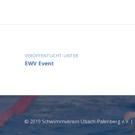
Beitragsnavigation
VERÖFFENTLICHT UNTER
EWV Event
© 2019 Schwimmverein Übach-Palenberg e.V. |