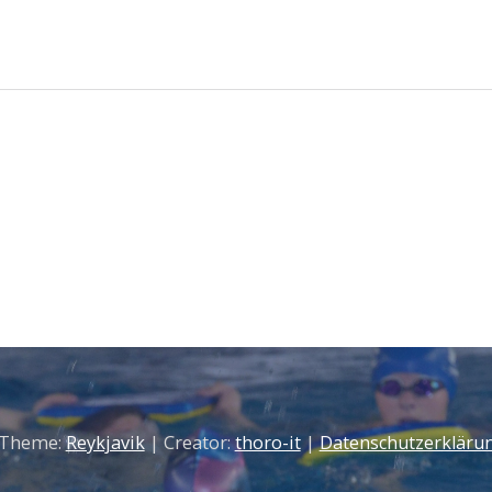
 Theme:
Reykjavik
| Creator:
thoro-it
|
Datenschutzerkläru