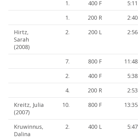
1.
400 F
5:11
1.
200 R
2:40
Hirtz,
2.
200 L
2:56
Sarah
(2008)
7.
800 F
11:48
2.
400 F
5:38
4.
200 R
2:53
Kreitz, Julia
10.
800 F
13:35
(2007)
Kruwinnus,
2.
400 L
5:47
Dalina