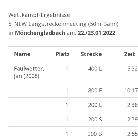
Wettkampf-Ergebnisse
5. NEW Langstreckenmeeting (50m-Bahn)
in
Mönchengladbach
am:
22./23.01.2022
Name
Platz
Strecke
Zeit
Faulwetter,
1.
400 L
5:32
Jan (2008)
1.
800 F
10:17
1.
200 L
2:38
1.
200 S
2:39
1.
200 B
2:55