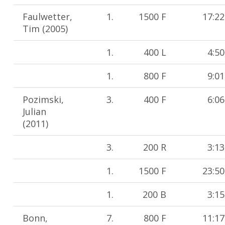
Faulwetter,
1.
1500 F
17:22
Tim (2005)
1.
400 L
4:50
1.
800 F
9:01
Pozimski,
3.
400 F
6:06
Julian
(2011)
3.
200 R
3:13
1.
1500 F
23:50
1.
200 B
3:15
Bonn,
7.
800 F
11:17