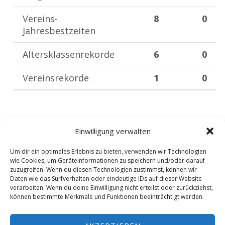
Vereins-
8
0
Jahresbestzeiten
Altersklassenrekorde
6
0
Vereinsrekorde
1
0
nach oben
Einwilligung verwalten
Zurück zur Hauptnavigation springen
Um dir ein optimales Erlebnis zu bieten, verwenden wir Technologien
wie Cookies, um Geräteinformationen zu speichern und/oder darauf
zuzugreifen. Wenn du diesen Technologien zustimmst, können wir
Daten wie das Surfverhalten oder eindeutige IDs auf dieser Website
verarbeiten. Wenn du deine Einwilligung nicht erteilst oder zurückziehst,
© 2019 Schwimmverein Übach-Palenberg e.V. |
können bestimmte Merkmale und Funktionen beeinträchtigt werden.
Theme:
Reykjavik
| Creator:
thoro-it
|
Datenschutzerklärung