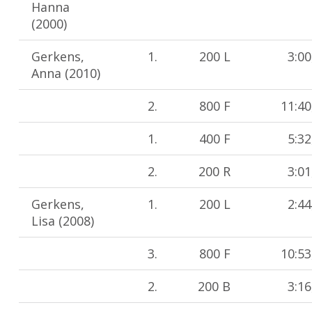
Hanna
(2000)
Gerkens,
1.
200 L
3:00
Anna (2010)
2.
800 F
11:40
1.
400 F
5:32
2.
200 R
3:01
Gerkens,
1.
200 L
2:44
Lisa (2008)
3.
800 F
10:53
2.
200 B
3:16