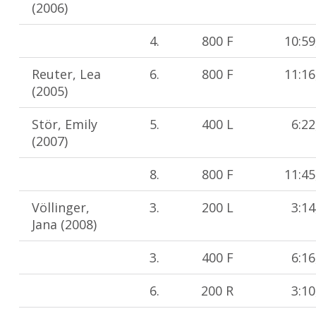
(2006)
4.
800 F
10:59
Reuter, Lea
6.
800 F
11:16
(2005)
Stör, Emily
5.
400 L
6:22
(2007)
8.
800 F
11:45
Völlinger,
3.
200 L
3:14
Jana (2008)
3.
400 F
6:16
6.
200 R
3:10