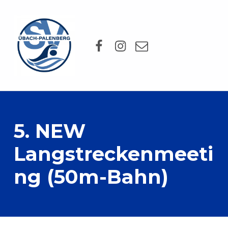
SV Übach-Palenberg e.V.
Facebook
Instagram
Mail
DEIN SCHWIMMVEREIN.
5. NEW
Langstreckenmeeti
ng (50m-Bahn)