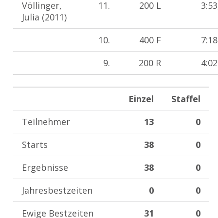
Völlinger,
11.
200 L
3:53
Julia (2011)
10.
400 F
7:18
9.
200 R
4:02
Einzel
Staffel
Teilnehmer
13
0
Starts
38
0
Ergebnisse
38
0
Jahresbestzeiten
0
0
Ewige Bestzeiten
31
0