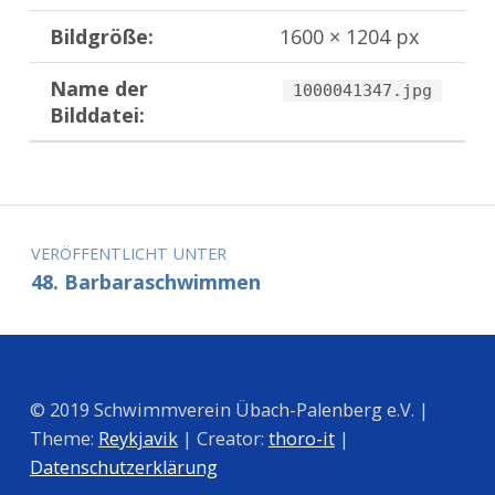
Bildgröße:
1600 × 1204 px
Name der
1000041347.jpg
Bilddatei:
Zurück zur Hauptnavigation springen
Beitragsnavigation
VERÖFFENTLICHT UNTER
48. Barbaraschwimmen
© 2019 Schwimmverein Übach-Palenberg e.V. |
Theme:
Reykjavik
| Creator:
thoro-it
|
Datenschutzerklärung