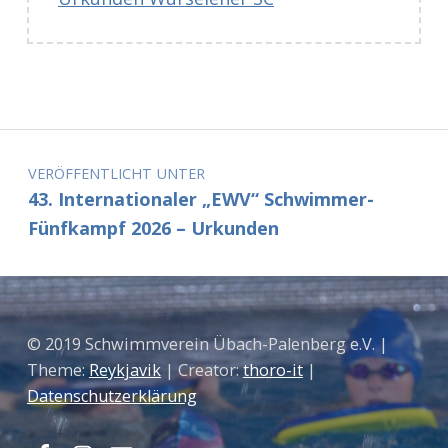
Zurück zur Hauptnavigation springen
Beitragsnavigation
VERÖFFENTLICHT UNTER
43. Internationaler „EWV“ Schwimmer-
Fünfkampf 2026 – Urkunden
© 2019 Schwimmverein Übach-Palenberg e.V. |
Theme:
Reykjavik
| Creator:
thoro-it
|
Datenschutzerklärung
Facebook
Instagram
Mail
Nach oben ↑