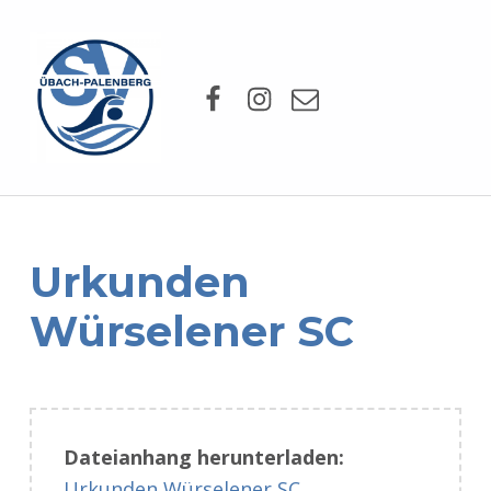
SV Übach-Palenberg e.V.
Facebook
Instagram
Mail
DEIN SCHWIMMVEREIN.
Urkunden
Würselener SC
Dateianhang herunterladen:
Urkunden Würselener SC