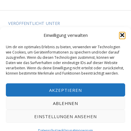
Beitragsnavigation
VERÖFFENTLICHT UNTER
43. EWV Schwimmer-Fünfkampf in Übach-
Einwilligung verwalten
Palenberg
Um dir ein optimales Erlebnis zu bieten, verwenden wir Technologien
wie Cookies, um Geräteinformationen zu speichern und/oder darauf
zuzugreifen. Wenn du diesen Technologien zustimmst, können wir
Daten wie das Surfverhalten oder eindeutige IDs auf dieser Website
verarbeiten. Wenn du deine Einwilligung nicht erteilst oder zurückziehst,
© 2019 Schwimmverein Übach-Palenberg e.V. |
können bestimmte Merkmale und Funktionen beeinträchtigt werden.
Theme:
Reykjavik
| Creator:
thoro-it
|
Datenschutzerklärung
AKZEPTIEREN
Facebook
Instagram
Mail
Nach oben ↑
ABLEHNEN
EINSTELLUNGEN ANSEHEN
MENÜ
Datenschutzerklärung
Impressum