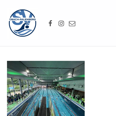
SV Übach-Palenberg e.V.
Facebook
Instagram
Mail
DEIN SCHWIMMVEREIN.