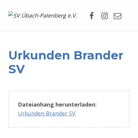
Facebook
Instagram
Mail
SV Übach-Palenberg e.V.
DEIN SCHWIMMVEREIN.
Urkunden Brander
SV
Dateianhang herunterladen:
Urkunden Brander SV
Zurück zur Hauptnavigation springen