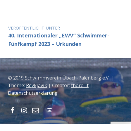
Beitragsnavigation
VERÖFFENTLICHT UNTER
40. Internationaler „EWV“ Schwimmer-
Fünfkampf 2023 – Urkunden
© 2019 Schwimmverein Übach-Palenberg e.V. |
Theme:
Reykjavik
| Creator:
thoro-it
|
Datenschutzerklärung
Facebook
Instagram
Mail
Nach oben ↑