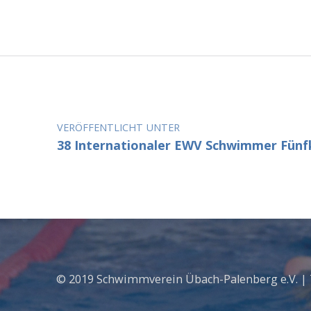
Beitragsnavigation
VERÖFFENTLICHT UNTER
38 Internationaler EWV Schwimmer Fün
© 2019 Schwimmverein Übach-Palenberg e.V. |