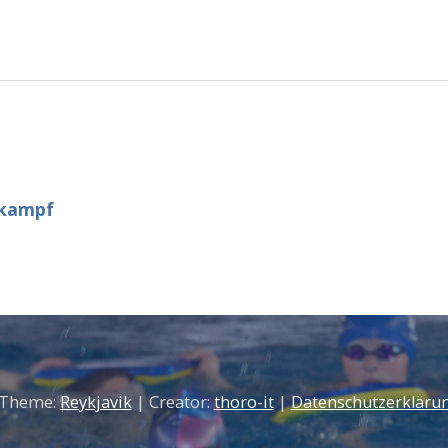
fkampf
 Theme:
Reykjavik
| Creator:
thoro-it
|
Datenschutzerkläru