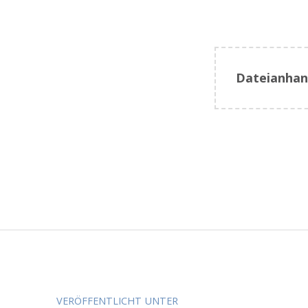
Dateianhan
Zurück zur Hauptnavigation springen
Beitragsnavigation
VERÖFFENTLICHT UNTER