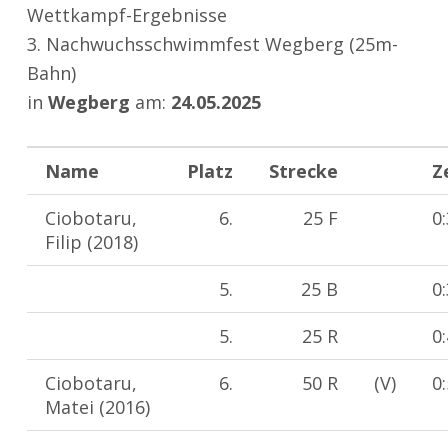
Wettkampf-Ergebnisse
3. Nachwuchsschwimmfest Wegberg (25m-
Bahn)
in
Wegberg
am:
24.05.2025
Name
Platz
Strecke
Z
Ciobotaru,
6.
25 F
0
Filip (2018)
5.
25 B
0
5.
25 R
0
Ciobotaru,
6.
50 R
(V)
0
Matei (2016)