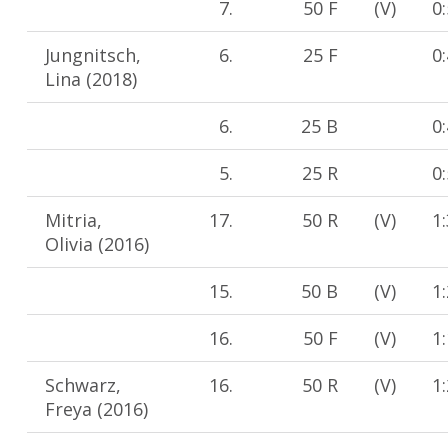
7.
50 F
(V)
0
Jungnitsch,
6.
25 F
0
Lina (2018)
6.
25 B
0
5.
25 R
0
Mitria,
17.
50 R
(V)
1
Olivia (2016)
15.
50 B
(V)
1
16.
50 F
(V)
1
Schwarz,
16.
50 R
(V)
1
Freya (2016)