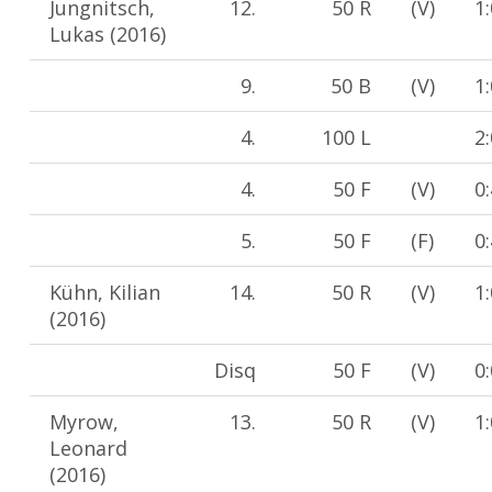
Jungnitsch,
12.
50 R
(V)
1
Lukas (2016)
9.
50 B
(V)
1
4.
100 L
2
4.
50 F
(V)
0
5.
50 F
(F)
0
Kühn, Kilian
14.
50 R
(V)
1
(2016)
Disq
50 F
(V)
0
Myrow,
13.
50 R
(V)
1
Leonard
(2016)