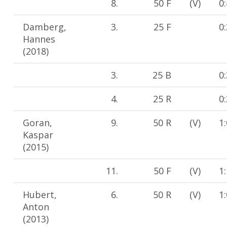
8.
50 F
(V)
0
Damberg,
3.
25 F
0
Hannes
(2018)
3.
25 B
0
4.
25 R
0
Goran,
9.
50 R
(V)
1
Kaspar
(2015)
11.
50 F
(V)
1
Hubert,
6.
50 R
(V)
1
Anton
(2013)