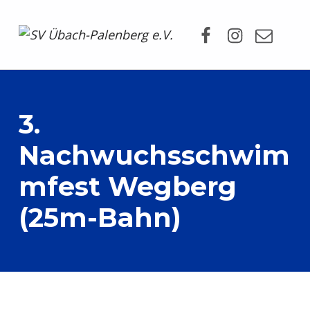
Facebook
Instagram
Mail
SV Übach-Palenberg e.V.
DEIN SCHWIMMVEREIN.
3.
Nachwuchsschwim
mfest Wegberg
(25m-Bahn)