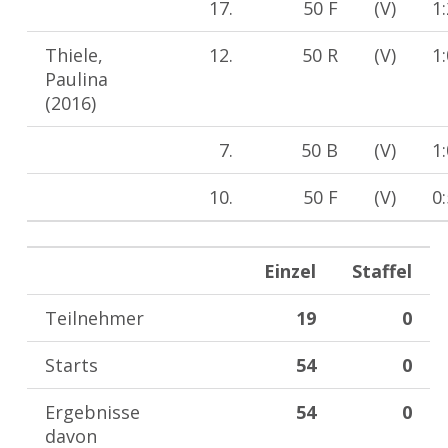
17.
50 F
(V)
1
Thiele,
12.
50 R
(V)
1
Paulina
(2016)
7.
50 B
(V)
1
10.
50 F
(V)
0
Einzel
Staffel
Teilnehmer
19
0
Starts
54
0
Ergebnisse
54
0
davon