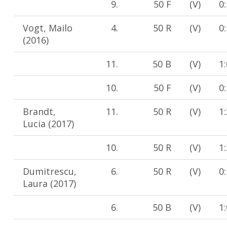
9.
50 F
(V)
0
Vogt, Mailo
4.
50 R
(V)
0
(2016)
11.
50 B
(V)
1
10.
50 F
(V)
0
Brandt,
11.
50 R
(V)
1
Lucia (2017)
10.
50 R
(V)
1
Dumitrescu,
6.
50 R
(V)
0
Laura (2017)
6.
50 B
(V)
1