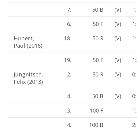
7.
50 B
(V)
1
6.
50 F
(V)
1
Hubert,
18.
50 R
(V)
1
Paul (2016)
19.
50 F
(V)
1
Jungnitsch,
2.
50 R
(V)
0
Felix (2013)
4.
50 B
(V)
0
3.
100 F
1
4.
100 B
2