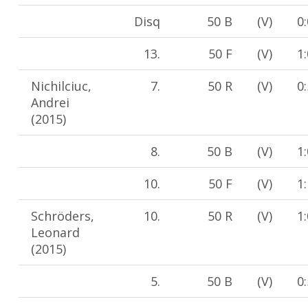
Disq
50 B
(V)
0
13.
50 F
(V)
1
Nichilciuc,
7.
50 R
(V)
0
Andrei
(2015)
8.
50 B
(V)
1
10.
50 F
(V)
1
Schröders,
10.
50 R
(V)
1
Leonard
(2015)
5.
50 B
(V)
0