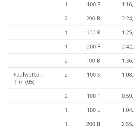
1.
100 F
1:16
2.
200 B
3:24
1.
100 R
1:25
1.
200 F
2:42
2.
100 B
1:36
Faulwetter,
2.
100 S
1:08
Tim (05)
2.
100 F
0:59
1.
100 L
1:04
1.
200 B
2:35