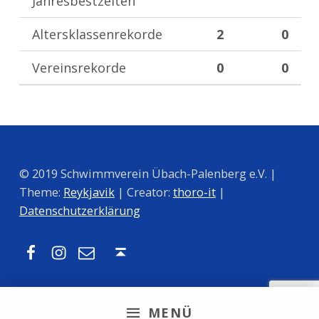
Jahresbestzeiten
Altersklassenrekorde
2
0
Vereinsrekorde
0
0
Zurück zur Hauptnavigation springen
© 2019 Schwimmverein Übach-Palenberg e.V. |
Theme:
Reykjavik
| Creator:
thoro-it
|
Datenschutzerklärung
Facebook
Instagram
Mail
Nach oben ↑
MENÜ