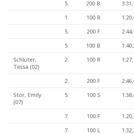
5.
200 B
3:31
1.
100 R
1:20
5.
200 F
2:44
5.
100 B
1:40
Schlüter,
2.
100 R
1:27
Tessa (02)
2.
200 F
2:46
Stör, Emily
5.
100 S
1:38
(07)
7.
100 F
1:20
7.
100 L
1:32