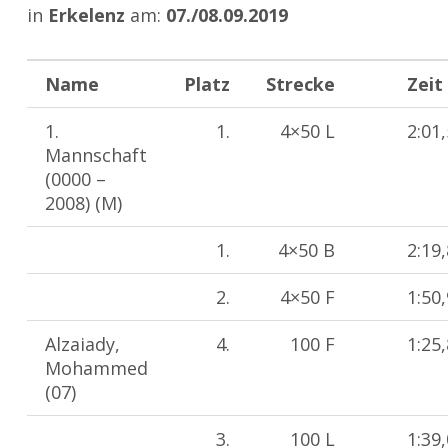
in
Erkelenz
am:
07./08.09.2019
Name
Platz
Strecke
Zeit
1.
1.
4×50 L
2:01
Mannschaft
(0000 –
2008) (M)
1.
4×50 B
2:19
2.
4×50 F
1:50
Alzaiady,
4.
100 F
1:25
Mohammed
(07)
3.
100 L
1:39