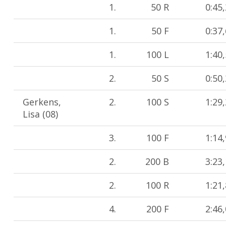
1.
50 R
0:45
1.
50 F
0:37
1.
100 L
1:40
2.
50 S
0:50
Gerkens,
2.
100 S
1:29
Lisa (08)
3.
100 F
1:14
2.
200 B
3:23
2.
100 R
1:21
4.
200 F
2:46