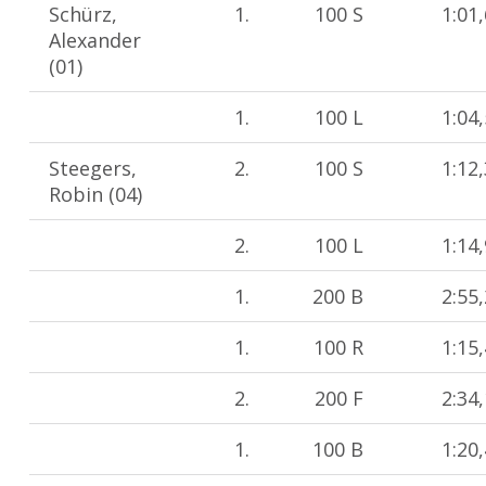
Schürz,
1.
100 S
1:01
Alexander
(01)
1.
100 L
1:04
Steegers,
2.
100 S
1:12
Robin (04)
2.
100 L
1:14
1.
200 B
2:55
1.
100 R
1:15
2.
200 F
2:34
1.
100 B
1:20