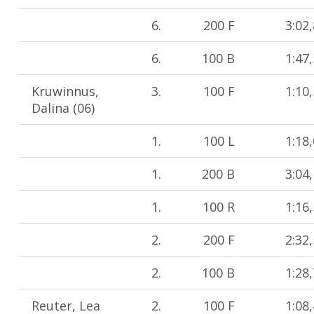
6.
200 F
3:02
6.
100 B
1:47
Kruwinnus,
3.
100 F
1:10
Dalina (06)
1.
100 L
1:18
1.
200 B
3:04
1.
100 R
1:16
2.
200 F
2:32
2.
100 B
1:28
Reuter, Lea
2.
100 F
1:08