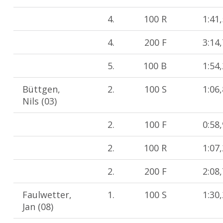
4.
100 R
1:41
4.
200 F
3:14
5.
100 B
1:54
Büttgen,
2.
100 S
1:06
Nils (03)
2.
100 F
0:58
2.
100 R
1:07
2.
200 F
2:08
Faulwetter,
1.
100 S
1:30
Jan (08)