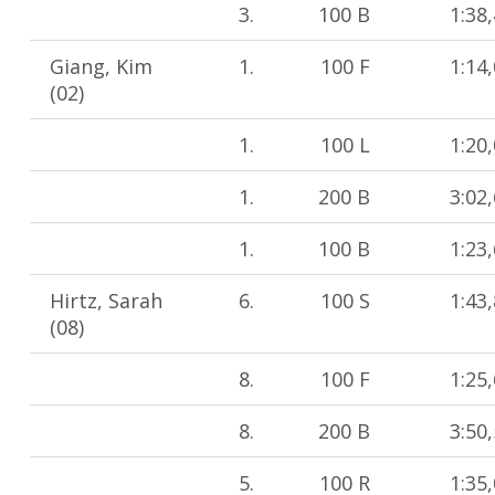
3.
100 B
1:38
Giang, Kim
1.
100 F
1:14
(02)
1.
100 L
1:20
1.
200 B
3:02
1.
100 B
1:23
Hirtz, Sarah
6.
100 S
1:43
(08)
8.
100 F
1:25
8.
200 B
3:50
5.
100 R
1:35