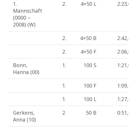
1.
2.
4×50 L
2:23
Mannschaft
(0000 –
2008) (W)
2.
4×50 B
2:42
2.
4×50 F
2:06
Bonn,
1.
100 S
1:21
Hanna (00)
1.
100 F
1:09
1.
100 L
1:27
Gerkens,
2.
50 B
0:51
Anna (10)