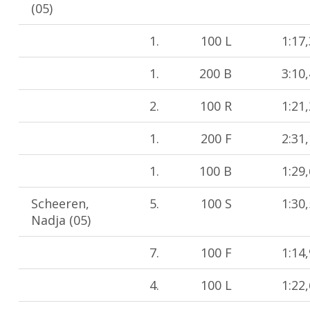
(05)
1.
100 L
1:17
1.
200 B
3:10
2.
100 R
1:21
1.
200 F
2:31
1.
100 B
1:29
Scheeren,
5.
100 S
1:30
Nadja (05)
7.
100 F
1:14
4.
100 L
1:22