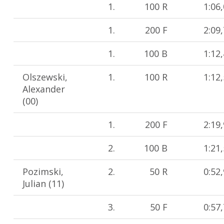
1.
100 R
1:06
1.
200 F
2:09
1.
100 B
1:12
Olszewski,
1.
100 R
1:12
Alexander
(00)
1.
200 F
2:19
2.
100 B
1:21
Pozimski,
2.
50 R
0:52
Julian (11)
3.
50 F
0:57