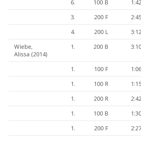
6.
100 B
1:4
3.
200 F
2:4
4.
200 L
3:1
Wiebe,
1.
200 B
3:1
Alissa (2014)
1.
100 F
1:0
1.
100 R
1:1
1.
200 R
2:4
1.
100 B
1:3
1.
200 F
2:2