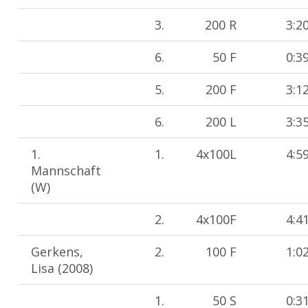
3.
200 R
3:2
6.
50 F
0:3
5.
200 F
3:1
6.
200 L
3:3
1.
1.
4x100L
4:5
Mannschaft
(W)
2.
4x100F
4:4
Gerkens,
2.
100 F
1:0
Lisa (2008)
1.
50 S
0:3