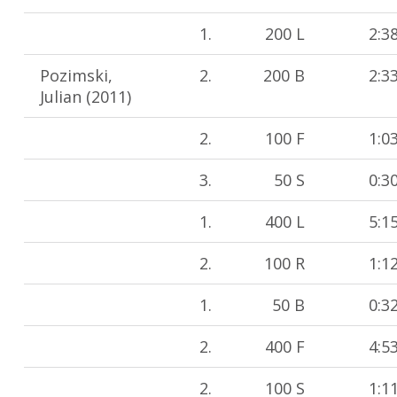
1.
200 L
2:3
Pozimski,
2.
200 B
2:3
Julian (2011)
2.
100 F
1:0
3.
50 S
0:3
1.
400 L
5:1
2.
100 R
1:1
1.
50 B
0:3
2.
400 F
4:5
2.
100 S
1:1