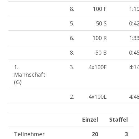
8.
100 F
1:1
5.
50 S
0:4
6.
100 R
1:3
8.
50 B
0:4
1.
3.
4x100F
4:1
Mannschaft
(G)
2.
4x100L
4:4
Einzel
Staffel
Teilnehmer
20
3