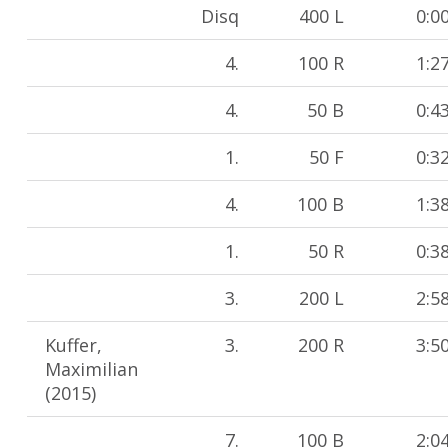
Disq
400 L
0:0
4.
100 R
1:2
4.
50 B
0:4
1.
50 F
0:3
4.
100 B
1:3
1.
50 R
0:3
3.
200 L
2:5
Kuffer,
3.
200 R
3:5
Maximilian
(2015)
7.
100 B
2:0