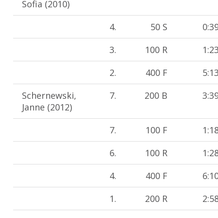
Sofia (2010)
4.
50 S
0:3
3.
100 R
1:2
2.
400 F
5:1
Schernewski,
7.
200 B
3:3
Janne (2012)
7.
100 F
1:1
6.
100 R
1:2
4.
400 F
6:1
1.
200 R
2:5