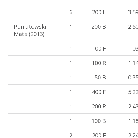
6.
200 L
3:5
Poniatowski,
1.
200 B
2:5
Mats (2013)
1.
100 F
1:0
1.
100 R
1:1
1.
50 B
0:3
1.
400 F
5:2
1.
200 R
2:4
1.
100 B
1:1
2.
200 F
2:2