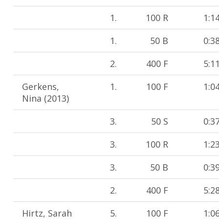
1.
100 R
1:1
1.
50 B
0:3
2.
400 F
5:1
Gerkens,
1.
100 F
1:0
Nina (2013)
3.
50 S
0:3
3.
100 R
1:2
3.
50 B
0:3
2.
400 F
5:2
Hirtz, Sarah
5.
100 F
1:0