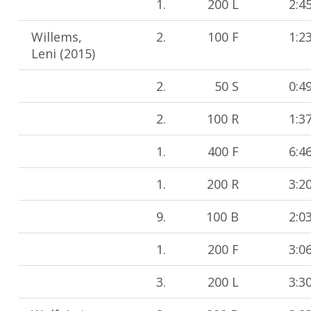
1.
200 L
2:4
Willems,
2.
100 F
1:2
Leni (2015)
2.
50 S
0:4
2.
100 R
1:3
1.
400 F
6:4
1.
200 R
3:2
9.
100 B
2:0
1.
200 F
3:0
3.
200 L
3:3