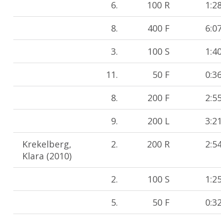
6.
100 R
1:2
8.
400 F
6:0
3.
100 S
1:4
11.
50 F
0:3
8.
200 F
2:5
9.
200 L
3:2
Krekelberg,
2.
200 R
2:5
Klara (2010)
2.
100 S
1:2
5.
50 F
0:3