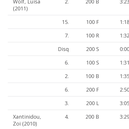
Wolf, Luisa
2.
200 B
3:2
(2011)
15.
100 F
1:1
7.
100 R
1:3
Disq
200 S
0:0
6.
100 S
1:3
2.
100 B
1:3
6.
200 F
2:5
3.
200 L
3:0
Xantinidou,
4.
200 B
3:2
Zoi (2010)