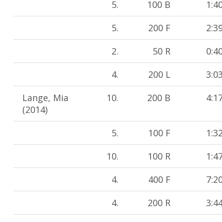
5.
100 B
1:4
5.
200 F
2:3
2.
50 R
0:4
4.
200 L
3:0
Lange, Mia
10.
200 B
4:1
(2014)
5.
100 F
1:3
10.
100 R
1:4
4.
400 F
7:2
4.
200 R
3:4