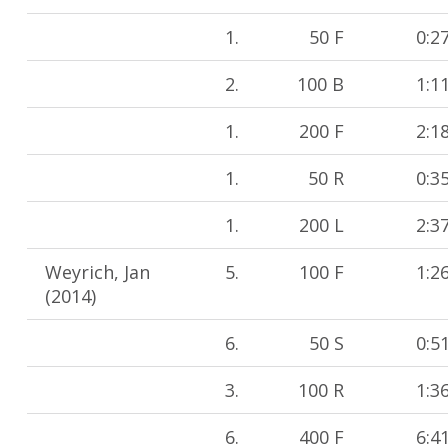
1.
50 F
0:2
2.
100 B
1:1
1.
200 F
2:1
1.
50 R
0:3
1.
200 L
2:3
Weyrich, Jan
5.
100 F
1:2
(2014)
6.
50 S
0:5
3.
100 R
1:3
6.
400 F
6:4