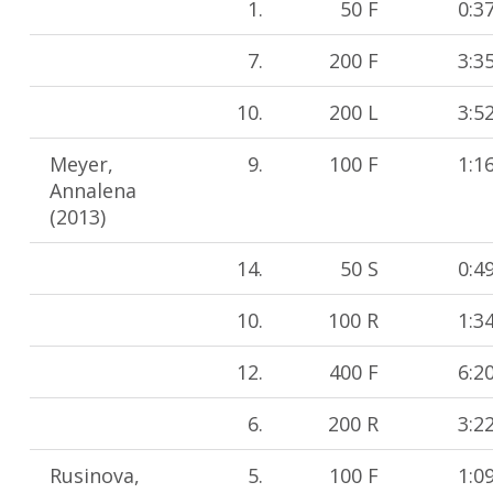
1.
50 F
0:3
7.
200 F
3:3
10.
200 L
3:5
Meyer,
9.
100 F
1:1
Annalena
(2013)
14.
50 S
0:4
10.
100 R
1:3
12.
400 F
6:2
6.
200 R
3:2
Rusinova,
5.
100 F
1:0