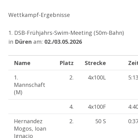
Wettkampf-Ergebnisse
1. DSB-Frühjahrs-Swim-Meeting (50m-Bahn)
in
Düren
am:
02./03.05.2026
Name
Platz
Strecke
Zei
1.
2.
4x100L
5:1
Mannschaft
(M)
4.
4x100F
4:4
Hernandez
2.
50 S
0:3
Mogos, Ioan
Ignacio