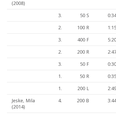
(2008)
3.
50 S
0:3
2.
100 R
1:1
3.
400 F
5:2
2.
200 R
2:4
3.
50 F
0:3
1.
50 R
0:3
1.
200 L
2:4
Jeske, Mila
4.
200 B
3:4
(2014)