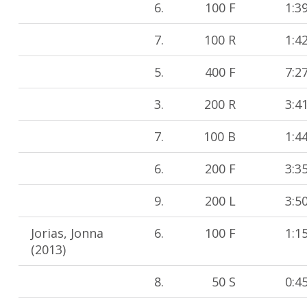
6.
100 F
1:3
7.
100 R
1:4
5.
400 F
7:2
3.
200 R
3:4
7.
100 B
1:4
6.
200 F
3:3
9.
200 L
3:5
Jorias, Jonna
6.
100 F
1:1
(2013)
8.
50 S
0:4